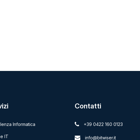
izi
Contatti
lenza Informatica
+39 0422 160 0123
e IT
info@bitwiser.it