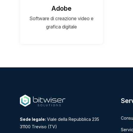
Adobe
Software di creazione video e
grafica digitale
Serv
Consu
Sede legale:
Viale della Repubblica 235
31100 Treviso (TV)
Servic