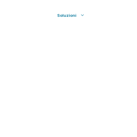
Azienda
Servizi
Soluzioni
News
Insights
Home
Soluzioni
Digital Services
Digital Services