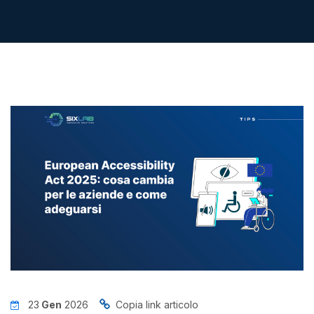
News
Insights
Contatti
Jobs
23
Gen
2026
Copia link articolo