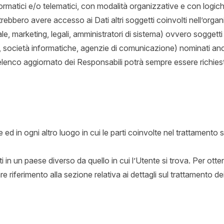
formatici e/o telematici, con modalità organizzative e con logic
, potrebbero avere accesso ai Dati altri soggetti coinvolti nell’orga
, marketing, legali, amministratori di sistema) ovvero soggetti 
vider, società informatiche, agenzie di comunicazione) nominati a
elenco aggiornato dei Responsabili potrà sempre essere richiest
e ed in ogni altro luogo in cui le parti coinvolte nel trattamento 
i in un paese diverso da quello in cui l’Utente si trova. Per otten
e riferimento alla sezione relativa ai dettagli sul trattamento de