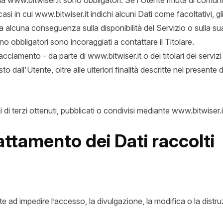
 da www.bitwiser.it sono obbligatori. Se l’Utente rifiuta di comun
asi in cui www.bitwiser.it indichi alcuni Dati come facoltativi, gli
a alcuna conseguenza sulla disponibilità del Servizio o sulla sua
o obbligatori sono incoraggiati a contattare il Titolare.
racciamento - da parte di www.bitwiser.it o dei titolari dei servizi t
iesto dall'Utente, oltre alle ulteriori finalità descritte nel presen
 di terzi ottenuti, pubblicati o condivisi mediante www.bitwiser.i
attamento dei Dati raccolti
lte ad impedire l’accesso, la divulgazione, la modifica o la dist