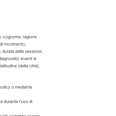
ome; cognome; ragione
i di movimento;
; durata della sessione;
iagnostici; eventi di
atitudine (della città);
 policy o mediante
te durante l'uso di