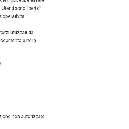
icarli, potrebbe essere
 Utenti sono liberi di
 operatività.
erzi utilizzati da
te documento e nella
t.
ruzione non autorizzate