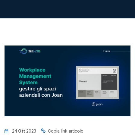
News
Insights
Contatti
Jobs
24
Ott
2023
Copia link articolo