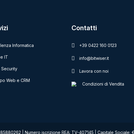
izi
Contatti
lenza Informatica
+39 0422 160 0123
e IT
info@bitwiser.it
 Security
Lavora con noi
ppo Web e CRM
Condizioni di Vendita
885880262 | Numero iscrizione REA: TV-407145 | Capitale Sociale: € 