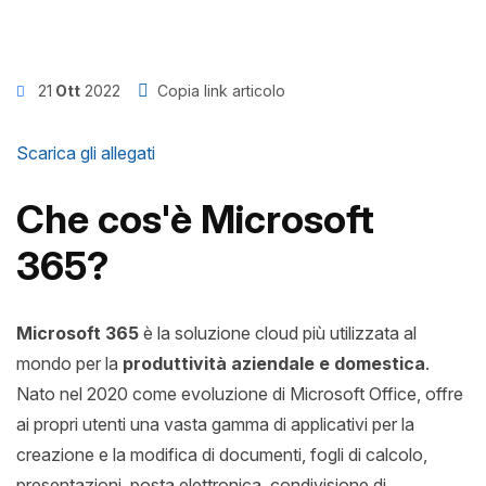
News
21
Ott
2022
Copia link articolo
Insights
Scarica gli allegati
Contatti
Che cos'è Microsoft
Jobs
365?
Microsoft 365
è la soluzione cloud più utilizzata al
mondo per la
produttività aziendale e domestica
.
Nato nel 2020 come evoluzione di Microsoft Office, offre
ai propri utenti una vasta gamma di applicativi per la
creazione e la modifica di documenti, fogli di calcolo,
presentazioni, posta elettronica, condivisione di