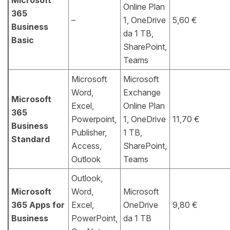
Microsoft
Online Plan
365
–
1, OneDrive
5,60 €
Business
da 1 TB,
Basic
SharePoint,
Teams
Microsoft
Microsoft
Word,
Exchange
Microsoft
Excel,
Online Plan
365
Powerpoint,
1, OneDrive
11,70 €
Business
Publisher,
1 TB,
Standard
Access,
SharePoint,
Outlook
Teams
Outlook,
Microsoft
Word,
Microsoft
365 Apps for
Excel,
OneDrive
9,80 €
Business
PowerPoint,
da 1 TB