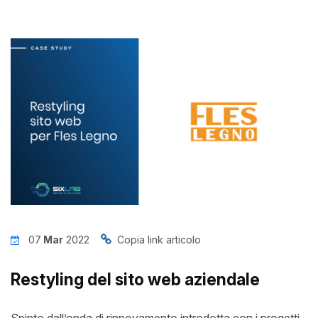
News
Insights
Contatti
Jobs
07
Mar
2022
Copia link articolo
Restyling del sito web aziendale