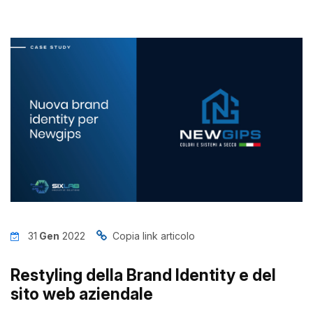
News
Insights
Contatti
Jobs
31
Gen
2022
Copia link articolo
Restyling della Brand Identity e del
sito web aziendale