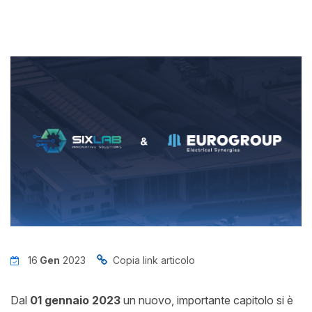
News
Insights
Contatti
Jobs
16
Gen
2023
Copia link articolo
Dal
01 gennaio 2023
un nuovo, importante capitolo si è