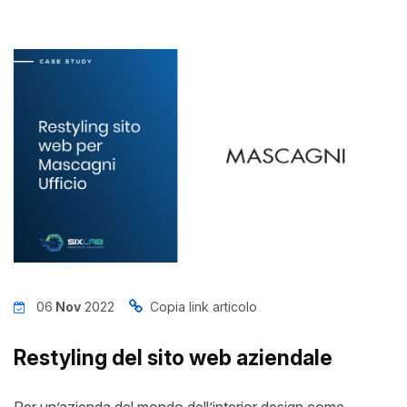
News
Insights
Contatti
Jobs
06
Nov
2022
Copia link articolo
Restyling del sito web aziendale